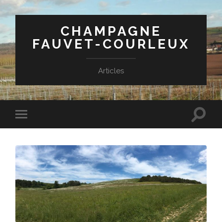
CHAMPAGNE
FAUVET-COURLEUX
Articles
Toggle
Toggle
search
mobile
field
menu